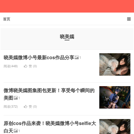
首页
文家君伊
晓美嫣
晓美嫣微博小号最新cos作品分享
1
阅读(448)
赞 (
0
)
微博晓美嫣图集图包更新！享受每个瞬间的
美图
1
阅读(372)
赞 (
0
)
原创cos作品来袭！晓美嫣微博小号selfie大
白天
1