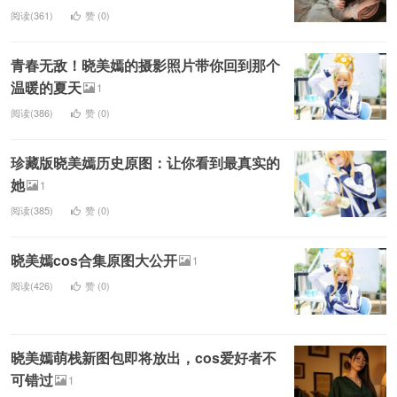
阅读(361)
赞 (
0
)
青春无敌！晓美嫣的摄影照片带你回到那个
温暖的夏天
1
阅读(386)
赞 (
0
)
珍藏版晓美嫣历史原图：让你看到最真实的
她
1
阅读(385)
赞 (
0
)
晓美嫣cos合集原图大公开
1
阅读(426)
赞 (
0
)
晓美嫣萌栈新图包即将放出，cos爱好者不
可错过
1