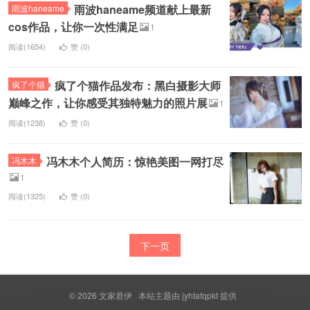
雨波haneame频道献上最新
雨波haneame
cos作品，让你一次性满足
1
阅读(1654)
赞 (
0
)
疯了个猫作品发布：黑白摄影大师
疯了个猫
巅峰之作，让你感受其独特魅力的照片展
1
阅读(1238)
赞 (
0
)
冯木木个人简历：惊艳美图一网打尽
冯木木
1
阅读(1325)
赞 (
0
)
下一页
© 2026
文家君伊
本站主题由
jyhtafqpkt
提供