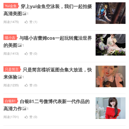
穿上yui金鱼空泳装，我们一起拍摄
Yui金鱼
高清美图
1
阅读(1475)
赞 (
1
)
与喵小吉蕾姆cos一起玩转魔法世界
喵小吉
的美图
1
阅读(1413)
赞 (
0
)
只是简言楪祈返图合集大放送，快
只是简言
来体验
1
阅读(1235)
赞 (
0
)
白银81二号微博代表新一代作品的
白银81
高清力作
1
阅读(1701)
赞 (
0
)