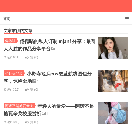
首页
文家君伊
文家君伊的文章
倦倦喵的私人订制 mjanf 分享：最引
倦倦喵
人入胜的作品分享平台
1
阅读(1691)
赞 (
0
)
小野寺地瓜cos碧蓝航线图包分
小野寺地瓜
享，惊艳全场
1
阅读(1392)
赞 (
0
)
年轻人的最爱——阿诺不是
阿诺不是施瓦辛戈
施瓦辛戈校服赏析
1
阅读(1316)
赞 (
0
)