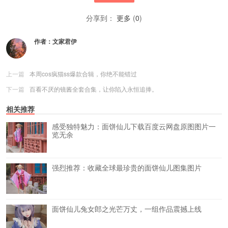
分享到：
更多
(
0
)
作者：
文家君伊
上一篇
本周cos疯猫ss爆款合辑，你绝不能错过
下一篇
百看不厌的镜酱全套合集，让你陷入永恒追捧。
相关推荐
感受独特魅力：面饼仙儿下载百度云网盘原图图片一
览无余
强烈推荐：收藏全球最珍贵的面饼仙儿图集图片
面饼仙儿兔女郎之光芒万丈，一组作品震撼上线