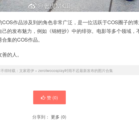
COS作品涉及到的角色非常广泛，是一位活跃于COS圈子的博
自己的发布魅力，例如《锦鲤抄》中的绯弥。电影等多个领域，
合集的COS作品。
友善的人。
许不得转载：
文家君伊
»
zerotwocosplay时雨不迟最新发布的图片合集
赞 (
0
)
分享到：
更多
(
0
)