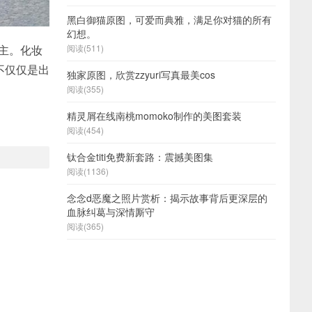
黑白御猫原图，可爱而典雅，满足你对猫的所有
幻想。
主。化妆
阅读(511)
不仅仅是出
独家原图，欣赏zzyuri写真最美cos
阅读(355)
精灵屑在线南桃momoko制作的美图套装
阅读(454)
钛合金titi免费新套路：震撼美图集
阅读(1136)
念念d恶魔之照片赏析：揭示故事背后更深层的
血脉纠葛与深情厮守
阅读(365)