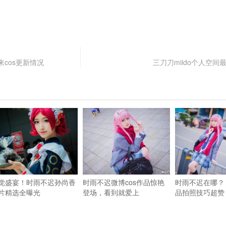
cos更新情况
三刀刀miido个人空间
觉盛宴！时雨不迟孙尚香
时雨不迟微博cos作品惊艳
时雨不迟在哪？ 
片精选全曝光
登场，看到就爱上
品拍照技巧超赞