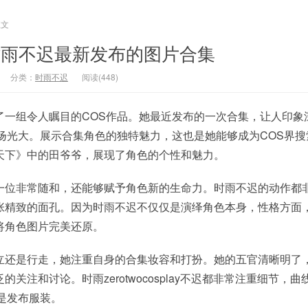
正文
play时雨不迟最新发布的图片合集
分类：
时雨不迟
阅读(448)
了一组令人瞩目的COS作品。她最近发布的一次合集，让人印象
扬光大。展示合集角色的独特魅力，这也是她能够成为COS界搜
天下》中的田爷爷，展现了角色的个性和魅力。
一位非常随和，还能够赋予角色新的生命力。时雨不迟的动作都
张精致的面孔。因为时雨不迟不仅仅是演绎角色本身，性格方面
将角色图片完美还原。
立还是行走，她注重自身的合集妆容和打扮。她的五官清晰明了
关注和讨论。时雨zerotwocosplay不迟都非常注重细节，
是发布服装。