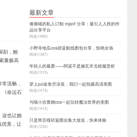
最新文章
倦倦喵的私人订制 mjanf 分享：最引人入胜的作
品分享平台
阅读(1689)
小野寺地瓜cos碧蓝航线图包分享，惊艳全场
深刻，她
阅读(1387)
索量极高
年轻人的最爱——阿诺不是施瓦辛戈校服赏析
阅读(1315)
非常流畅，
穿上yui金鱼空泳装，我们一起拍摄高清美图
阅读(1473)
，《命运石
与喵小吉蕾姆cos一起玩转魔法世界的美图
阅读(1412)
，这也让她
只是简言楪祈返图合集大放送，快来体验
曲线优美，让
阅读(1233)