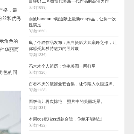
白银81二号微博代表新一代作品的高清力作
阅读(1699)
严格，最
粉丝和优秀
雨波haneame频道献上最新cos作品，让你一次
性满足
阅读(1650)
示角色的
疯了个猫作品发布：黑白摄影大师巅峰之作，让
你感受其独特魅力的照片展
一种华丽而
阅读(1236)
冯木木个人简历：惊艳美图一网打尽
角色的同
阅读(1320)
。
百看不厌的镜酱全套合集，让你陷入永恒追捧。
阅读(1128)
面饼仙儿再次惊艳 – 照片中的美丽场景。
阅读(1331)
本周cos疯猫ss爆款合辑，你绝不能错过
阅读(1422)