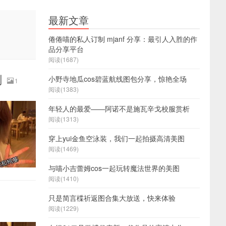
最新文章
倦倦喵的私人订制 mjanf 分享：最引人入胜的作
品分享平台
阅读(1687)
刻
小野寺地瓜cos碧蓝航线图包分享，惊艳全场
1
阅读(1383)
年轻人的最爱——阿诺不是施瓦辛戈校服赏析
阅读(1313)
穿上yui金鱼空泳装，我们一起拍摄高清美图
阅读(1469)
与喵小吉蕾姆cos一起玩转魔法世界的美图
阅读(1410)
只是简言楪祈返图合集大放送，快来体验
阅读(1229)