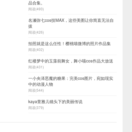
品合集。
阅读(493)
名濑弥七cos技MAX，这些美图让你简直无法自
拔
阅读(426)
拍照就是这么任性！樱桃喵微博的照片作品集
阅读(402)
红楼梦中的玉藻前舞女，舞小喵cos作品大放送
阅读(431)
一小央泽恶魔的糖果：完美cos图片，宛如现实
中的动漫人物
阅读(544)
kaya萱雅儿镜头下的美丽传说
阅读(379)