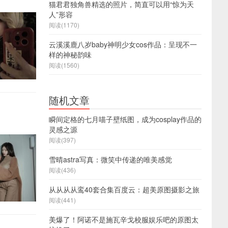
猫君君独角兽精选的照片，简直可以用“惊为天
人”形容
阅读(1170)
云溪溪鹿八岁baby神明少女cos作品：呈现不一
样的神秘韵味
阅读(1560)
随机文章
瞬间定格的七月喵子壁纸图，成为cosplay作品的
灵感之源
阅读(397)
雪晴astra写真：微笑中传递的唯美感觉
阅读(436)
从从从从鸾40套合集百度云：超美原图摄影之旅
阅读(441)
美爆了！阿诺不是施瓦辛戈校服娱乐吧的原图太