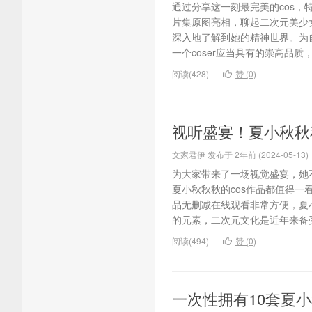
通过分享这一刻最完美的cos，特
片集原图亮相，聊起二次元美少
深入地了解到她的精神世界。为自
一个coser应当具有的崇高品质，
阅读(428)
赞 (
0
)
视听盛宴！夏小秋秋
文家君伊 发布于 2年前 (2024-05-13)
为大家带来了一场视觉盛宴，她
夏小秋秋秋的cos作品都值得一
品无删减在线观看非常方便，夏小
的元素，二次元文化是近年来备受
阅读(494)
赞 (
0
)
一次性拥有10套夏