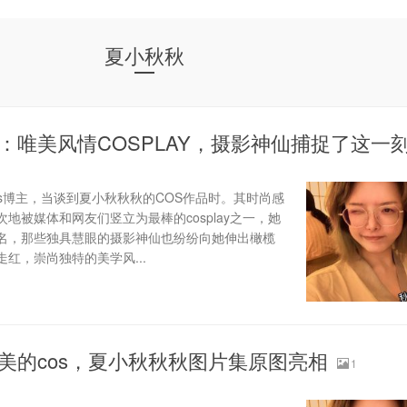
夏小秋秋
：唯美风情COSPLAY，摄影神仙捕捉了这一
s博主，当谈到夏小秋秋秋的COS作品时。其时尚感
地被媒体和网友们竖立为最棒的cosplay之一，她
名，那些独具慧眼的摄影神仙也纷纷向她伸出橄榄
红，崇尚独特的美学风...
美的cos，夏小秋秋秋图片集原图亮相
1