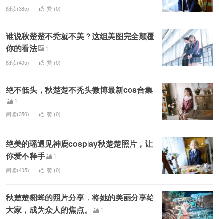
阅读(385)
赞 (
0
)
谁说秋楚楚不秃就不美？这组美图完全颠覆
你的看法
1
阅读(405)
赞 (
0
)
绝不低头，秋楚楚不秃头微博最新cos合集
1
阅读(350)
赞 (
0
)
绝美的瑶遇见神鹿cosplay秋楚楚照片，让
你爱不释手
1
阅读(405)
赞 (
0
)
秋楚楚貂蝉的照片分享，将她的美丽分享给
大家，成为众人的焦点。
1