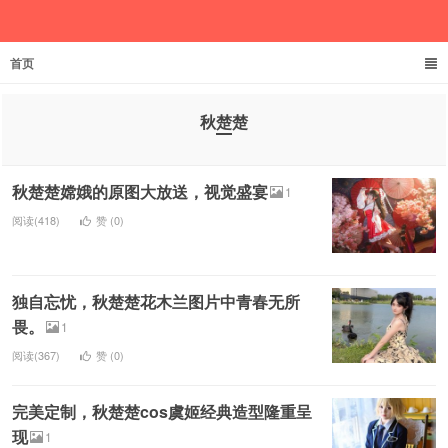
首页
文家君伊
秋楚楚
秋楚楚嫦娥的原图大放送，视觉盛宴
1
阅读(418)
赞 (
0
)
独自忘忧，秋楚楚花木兰图片中青春无所
畏。
1
阅读(367)
赞 (
0
)
完美定制，秋楚楚cos虞姬经典造型隆重呈
现
1