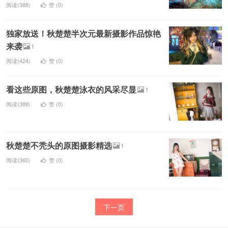
阅读(388)
赞 (
0
)
独家放送！秋楚楚半次元最新摄影作品惊艳
来袭
1
阅读(424)
赞 (
0
)
看这些原图，秋楚楚泳衣的风采尽显
1
阅读(389)
赞 (
0
)
秋楚楚不秃头的原图摄影精选
1
阅读(360)
赞 (
0
)
下一页