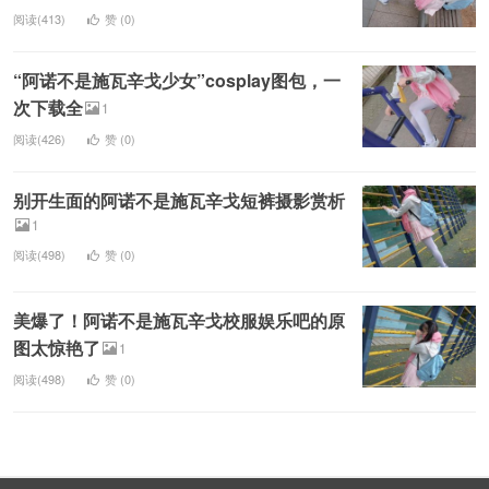
阅读(413)
赞 (
0
)
“阿诺不是施瓦辛戈少女”cosplay图包，一
次下载全
1
阅读(426)
赞 (
0
)
别开生面的阿诺不是施瓦辛戈短裤摄影赏析
1
阅读(498)
赞 (
0
)
美爆了！阿诺不是施瓦辛戈校服娱乐吧的原
图太惊艳了
1
阅读(498)
赞 (
0
)