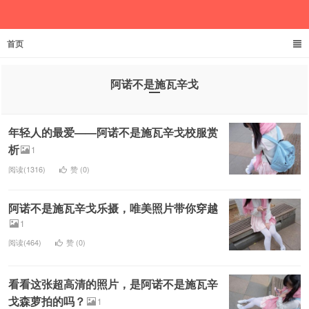
首页
文家君伊
阿诺不是施瓦辛戈
年轻人的最爱——阿诺不是施瓦辛戈校服赏
析
1
阅读(1316)
赞 (
0
)
阿诺不是施瓦辛戈乐摄，唯美照片带你穿越
1
阅读(464)
赞 (
0
)
看看这张超高清的照片，是阿诺不是施瓦辛
戈森萝拍的吗？
1