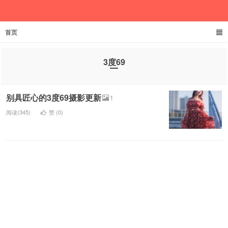
首页
文家君伊
3度69
别具匠心的3度69摄影更新
1
阅读(345)
赞 (
0
)