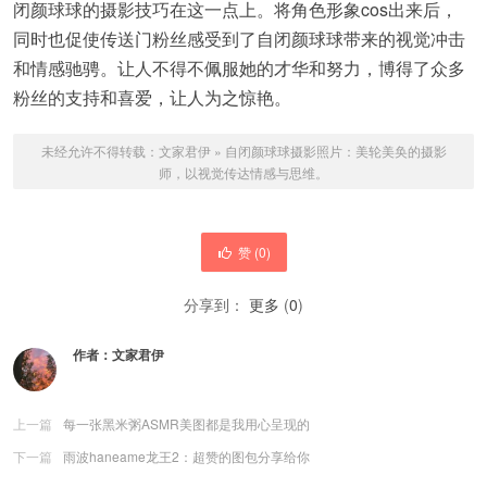
闭颜球球的摄影技巧在这一点上。将角色形象cos出来后，
同时也促使传送门粉丝感受到了自闭颜球球带来的视觉冲击
和情感驰骋。让人不得不佩服她的才华和努力，博得了众多
粉丝的支持和喜爱，让人为之惊艳。
未经允许不得转载：
文家君伊
»
自闭颜球球摄影照片：美轮美奂的摄影
师，以视觉传达情感与思维。
赞 (
0
)
分享到：
更多
(
0
)
作者：
文家君伊
上一篇
每一张黑米粥ASMR美图都是我用心呈现的
下一篇
雨波haneame龙王2：超赞的图包分享给你