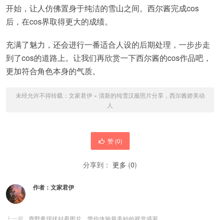
开始，让人仿佛置身于纯洁的雪山之间。西尔酱完成cos
后，在cos界取得更大的成绩。
充满了魅力，还会进行一番适合人设的后期处理，一步步走
到了cos的道路上。让我们再欣赏一下西尔酱的cos作品吧，
更加符合角色本身的气质。
未经允许不得转载：
文家君伊
»
清新的纯雪汉服照片分享，西尔酱娇美动
人
赞 (
0
)
分享到：
更多
(
0
)
作者：
文家君伊
上一篇
鹿野希现状好看图片，带你体验最美妙的视觉盛宴