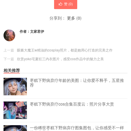
赞 (
0
)
分享到：
更多
(
0
)
作者：
文家君伊
上一篇
眼酱大魔王w精油的cosplay照片，都是她用心打造的完美之作
下一篇
欣赏yoko宅夏狂三内衣图片，感受cos作品中的魅力之美
相关推荐
枣糕下野病弃疗年龄的美图：让你爱不释手，五星推
荐
枣糕下野病弃疗cos合集百度云：照片分享大赏
一份稀世枣糕下野病弃疗图集图包，让你感受不一样