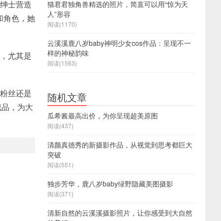
功绅士营造
猫君君独角兽精选的照片，简直可以用“惊为天
人”形容
和角色，她
阅读(1170)
云溪溪鹿八岁baby神明少女cos作品：呈现不一
样的神秘韵味
美，尤其是
阅读(1563)
的粉丝还是
随机文章
藏品，为大
瓜希酱最高出价，为你呈现超美原图
阅读(437)
清颜真德秀的新摄影作品，从视觉到思考都巨大
突破
阅读(551)
独步芳华，鹿八岁baby绿野隐藏美图摄影
阅读(371)
清新自然的云溪溪摄影照片，让你感受到大自然