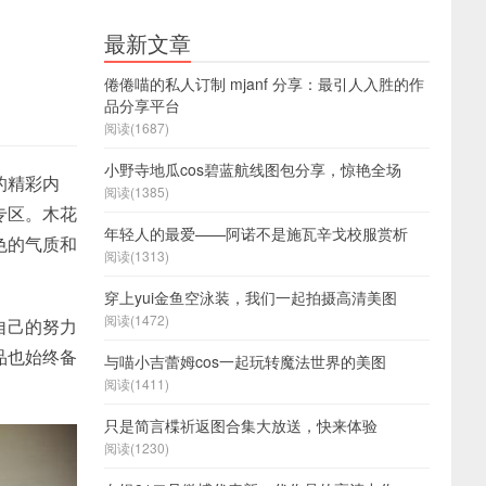
最新文章
倦倦喵的私人订制 mjanf 分享：最引人入胜的作
品分享平台
阅读(1687)
小野寺地瓜cos碧蓝航线图包分享，惊艳全场
的精彩内
阅读(1385)
专区。木花
年轻人的最爱——阿诺不是施瓦辛戈校服赏析
色的气质和
阅读(1313)
穿上yui金鱼空泳装，我们一起拍摄高清美图
阅读(1472)
自己的努力
品也始终备
与喵小吉蕾姆cos一起玩转魔法世界的美图
阅读(1411)
只是简言楪祈返图合集大放送，快来体验
阅读(1230)