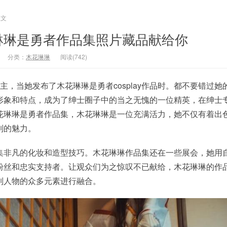
正文
琳琳是勇者作品集照片藏品献给你
分类：
木花琳琳
阅读(742)
博主，当她发布了木花琳琳是勇者cosplay作品时。都不要错过她
形象和特点，成为了绅士圈子中的当之无愧的一位精英，在绅士
花琳琳是勇者作品集，木花琳琳是一位充满活力，她不仅有着出
列的魅力。
集非凡的化妆和造型技巧。木花琳琳作品集还在一些展会，她用
粉丝和忠实支持者。让观众们为之惊叹不已献给，木花琳琳的作
列人物的众多元素进行融合。