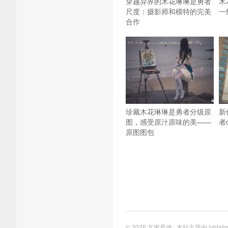
穿越异界的木花琳琳是勇者
木
尺度：摄影师和模特的完美
一
合作
珍藏木花琳琳是勇者分级原
新
图，感受原汁原味的美——
者
原图图包
© 2026
文家君伊
本站主题由
jyhtafq