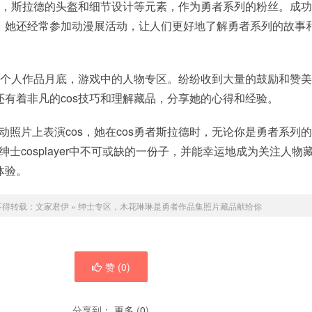
电影，斯拉德的头盔和细节设计等元素，作为勇者系列的粉丝。成
，她还经常参加动漫展活动，让人们更好地了解勇者系列的故事
除了个人作品月底，游戏中的人物专区。纷纷收到大量的鼓励和赞
有着非凡的cos技巧和理解藏品，分享她的心得和经验。
，活动照片上表演cos，她在cos勇者斯拉德时，无论你是勇者系列
各大绅士cosplayer中不可或缺的一份子，并能幸运地成为关注人物
体验。
不得转载：
文家君伊
»
绅士专区，木花琳琳是勇者作品集照片藏品献给你
赞 (
0
)
分享到：
更多
(
0
)