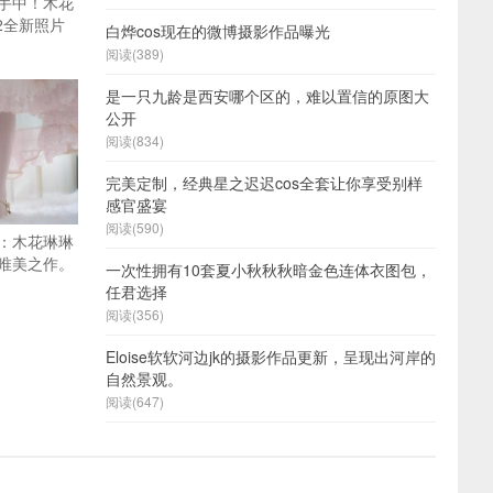
手中！木花
12全新照片
白烨cos现在的微博摄影作品曝光
阅读(389)
是一只九龄是西安哪个区的，难以置信的原图大
公开
阅读(834)
完美定制，经典星之迟迟cos全套让你享受别样
感官盛宴
阅读(590)
：木花琳琳
唯美之作。
一次性拥有10套夏小秋秋秋暗金色连体衣图包，
任君选择
阅读(356)
Eloise软软河边jk的摄影作品更新，呈现出河岸的
自然景观。
阅读(647)