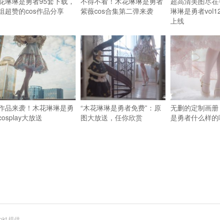
花琳琳是勇者95套下载，
不得不看！木花琳琳是勇者
超高清美图尽在
组超赞的cos作品分享
紫薇cos合集第二弹来袭
琳琳是勇者vol
上线
作品来袭！木花琳琳是勇
“木花琳琳是勇者免费”：原
无删的定制画册
cosplay大放送
图大放送，任你欣赏
是勇者什么样的
pkt
提供