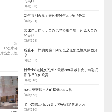
的美好
阅读(520)
新年特别合集：奈汐酱过年cos作品分享
阅读(794)
蠢沫沫百度云，自然风光摄影合集，还原大自然
的美丽
阅读(393)
下一篇
品，那么水淼
感受不一样的美感：阿包也是兔娘黑枪呆原图分
照片当之无愧
享
阅读(461)
桃昔doll微博妖刀姬：最新cos震撼来袭，精选摄
影作品任你欣赏
阅读(518)
neko薇薇哪里人的精选cos大赏
阅读(562)
喵小吉临江仙cos集：神秘幻梦超清大片
阅读(530)