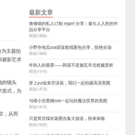
最新文章
倦倦喵的私人订制 mjanf 分享：最引人入胜的作
品分享平台
阅读(1689)
小野寺地瓜cos碧蓝航线图包分享，惊艳全场
食为主题拍
阅读(1386)
和摄影艺术
年轻人的最爱——阿诺不是施瓦辛戈校服赏析
阅读(1315)
她的镜头
穿上yui金鱼空泳装，我们一起拍摄高清美图
阅读(1473)
术形式，为
与喵小吉蕾姆cos一起玩转魔法世界的美图
阅读(1412)
博主，从而
只是简言楪祈返图合集大放送，快来体验
阅读(1232)