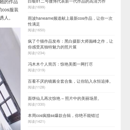
得她的作品
白银81二号微博代表新一代作品的高清力作
阅读(1699)
cos服装
加诱人。
雨波haneame频道献上最新cos作品，让你一次
性满足
阅读(1650)
疯了个猫作品发布：黑白摄影大师巅峰之作，让
你感受其独特魅力的照片展
阅读(1234)
冯木木个人简历：惊艳美图一网打尽
阅读(1319)
百看不厌的镜酱全套合集，让你陷入永恒追捧。
阅读(1128)
面饼仙儿再次惊艳 – 照片中的美丽场景。
阅读(1330)
本周cos疯猫ss爆款合辑，你绝不能错过
阅读(1421)