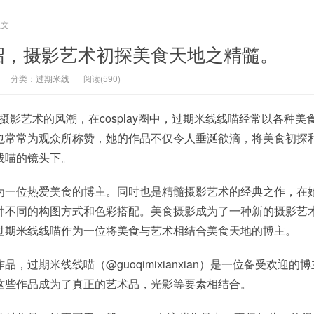
正文
绍，摄影艺术初探美食天地之精髓。
分类：
过期米线
阅读(590)
美食摄影艺术的风潮，在cosplay圈中，过期米线线喵经常以各种美
也常常为观众所称赞，她的作品不仅令人垂涎欲滴，将美食初探
线喵的镜头下。
为一位热爱美食的博主。同时也是精髓摄影艺术的经典之作，在
种不同的构图方式和色彩搭配。美食摄影成为了一种新的摄影艺
过期米线线喵作为一位将美食与艺术相结合美食天地的博主。
，过期米线线喵（@guoqimixianxian）是一位备受欢迎的
这些作品成为了真正的艺术品，光影等要素相结合。