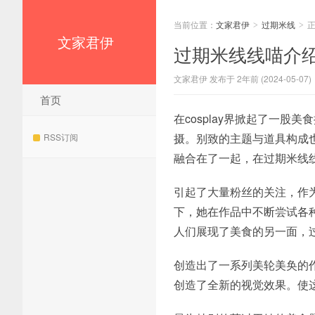
当前位置：
文家君伊
过期米线
>
>
文家君伊
过期米线线喵介
文家君伊 发布于 2年前 (2024-05-07)
首页
在cosplay界掀起了一股
摄。别致的主题与道具构成
RSS订阅
融合在了一起，在过期米线
引起了大量粉丝的关注，作
下，她在作品中不断尝试各
人们展现了美食的另一面，
创造出了一系列美轮美奂的作品
创造了全新的视觉效果。使