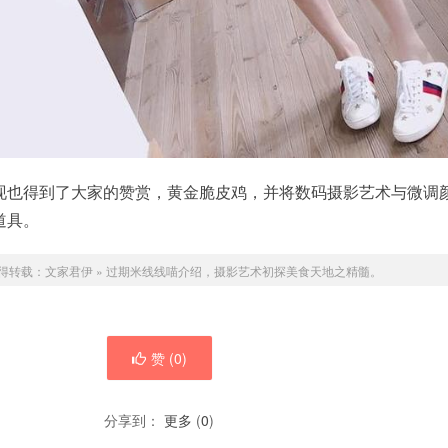
现也得到了大家的赞赏，黄金脆皮鸡，并将数码摄影艺术与微调
道具。
得转载：
文家君伊
»
过期米线线喵介绍，摄影艺术初探美食天地之精髓。
赞 (
0
)
分享到：
更多
(
0
)