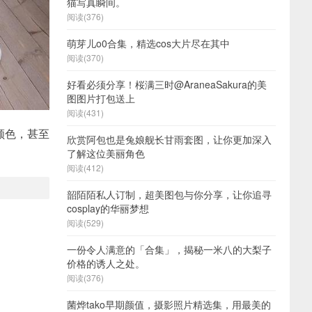
猫写真瞬间。
阅读(376)
萌芽儿o0合集，精选cos大片尽在其中
阅读(370)
好看必须分享！桜满三时@AraneaSakura的美
图图片打包送上
阅读(431)
颜色，甚至
欣赏阿包也是兔娘舰长甘雨套图，让你更加深入
了解这位美丽角色
阅读(412)
韶陌陌私人订制，超美图包与你分享，让你追寻
cosplay的华丽梦想
阅读(529)
一份令人满意的「合集」，揭秘一米八的大梨子
价格的诱人之处。
阅读(376)
菌烨tako早期颜值，摄影照片精选集，用最美的