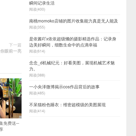
瞬间记录生活
阅读(400)
南桃momoko店铺的图片收集能力真是无人能及
阅读(355)
是依酱吖x依依超级懒的摄影精选作品：记录身
下一篇
边美好瞬间，细数生命中的点滴幸福
让你眼前一亮
阅读(614)
念念_d机械纪元：好看美图，展现机械艺术魅
力。
阅读(388)
一小央泽微博揭示cos作品背后的故事
阅读(485)
不呆猫粉色睡衣：维密超模级的美图展现
阅读(414)
集免费送─
享