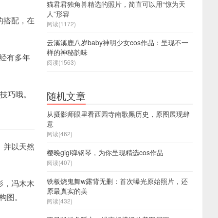
猫君君独角兽精选的照片，简直可以用“惊为天
人”形容
的搭配，在
阅读(1172)
云溪溪鹿八岁baby神明少女cos作品：呈现不一
样的神秘韵味
已经有多年
阅读(1563)
随机文章
摄技巧哦。
从摄影师眼里看西园寺南歌黑历史，原图展现肆
意
阅读(462)
，并以天然
樱晚gigi弹钢琴，为你呈现精选cos作品
阅读(407)
铁板烧鬼舞w露背无删：首次曝光原始照片，还
影，冯木木
原最真实的美
的构图。
阅读(432)