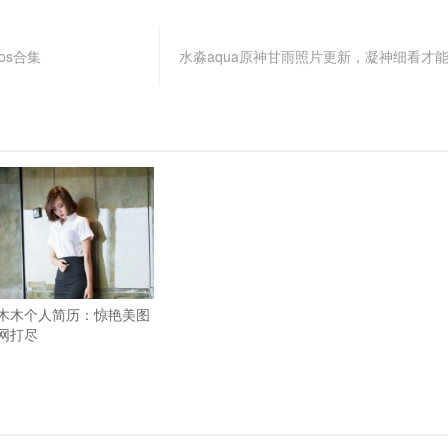
os合集
水淼aqua原神甘雨照片更新，凝神细看才
木木个人简历：惊艳美图
网打尽