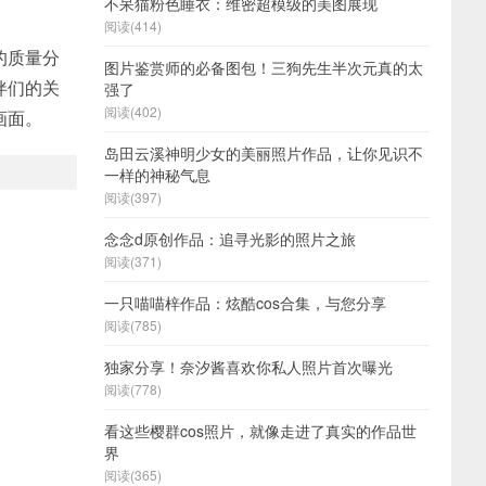
不呆猫粉色睡衣：维密超模级的美图展现
阅读(414)
的质量分
图片鉴赏师的必备图包！三狗先生半次元真的太
伴们的关
强了
阅读(402)
画面。
岛田云溪神明少女的美丽照片作品，让你见识不
一样的神秘气息
阅读(397)
念念d原创作品：追寻光影的照片之旅
阅读(371)
一只喵喵梓作品：炫酷cos合集，与您分享
阅读(785)
独家分享！奈汐酱喜欢你私人照片首次曝光
阅读(778)
看这些樱群cos照片，就像走进了真实的作品世
界
阅读(365)