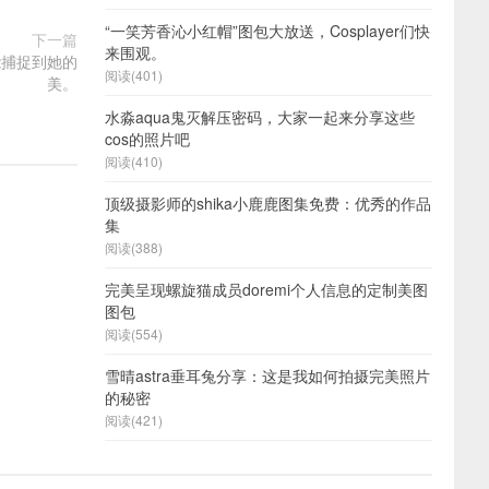
“一笑芳香沁小红帽”图包大放送，Cosplayer们快
下一篇
来围观。
能捕捉到她的
阅读(401)
美。
水淼aqua鬼灭解压密码，大家一起来分享这些
cos的照片吧
阅读(410)
顶级摄影师的shika小鹿鹿图集免费：优秀的作品
集
阅读(388)
完美呈现螺旋猫成员doremi个人信息的定制美图
图包
阅读(554)
雪晴astra垂耳兔分享：这是我如何拍摄完美照片
的秘密
阅读(421)