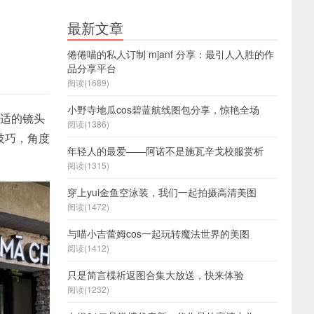
最新文章
倦倦喵的私人订制 mjanf 分享：最引人入胜的作
品分享平台
阅读(1689)
小野寺地瓜cos碧蓝航线图包分享，惊艳全场
合适的镜头
阅读(1386)
技巧，角度
年轻人的最爱——阿诺不是施瓦辛戈校服赏析
阅读(1315)
穿上yui金鱼空泳装，我们一起拍摄高清美图
阅读(1472)
与喵小吉蕾姆cos一起玩转魔法世界的美图
阅读(1412)
只是简言楪祈返图合集大放送，快来体验
阅读(1232)