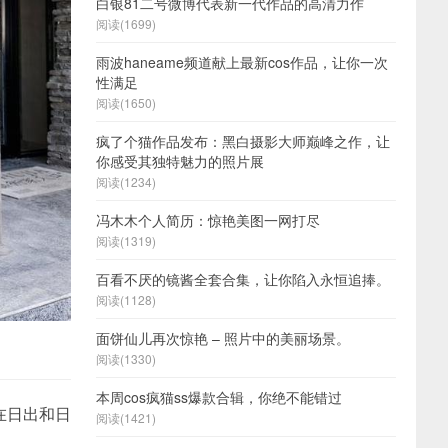
白银81二号微博代表新一代作品的高清力作
阅读(1699)
雨波haneame频道献上最新cos作品，让你一次
性满足
阅读(1650)
疯了个猫作品发布：黑白摄影大师巅峰之作，让
你感受其独特魅力的照片展
阅读(1234)
冯木木个人简历：惊艳美图一网打尽
阅读(1319)
百看不厌的镜酱全套合集，让你陷入永恒追捧。
阅读(1128)
面饼仙儿再次惊艳 – 照片中的美丽场景。
阅读(1330)
本周cos疯猫ss爆款合辑，你绝不能错过
在日出和日
阅读(1421)