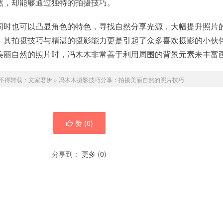
然，却能够通过独特的拍摄技巧。
同时也可以凸显角色的特色，寻找自然分享光源，大幅提升照片
，其拍摄技巧与精湛的摄影能力更是引起了众多喜欢摄影的小伙
美丽自然的照片时，冯木木非常善于利用周围的背景元素来丰富
不得转载：
文家君伊
»
冯木木摄影技巧分享：拍摄美丽自然的照片技巧
赞 (
0
)
分享到：
更多
(
0
)