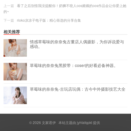
上一篇
看了之后别怪我没提醒你！奶狮不咬人cos嫦娥的cos作品会让你爱上她
的~
下一篇
rioko凉凉子电子版：精心筛选的分享合集
相关推荐
情感草莓味的奈奈兔古董店人偶摄影，为你诉说爱与
感动。
草莓味的奈奈兔黑胶带：coser的好看必备神器。
草莓味的奈奈兔-古玩店玩偶：古今中外摄影技艺大全
© 2026
文家君伊
本站主题由
jyhtafqpkt
提供