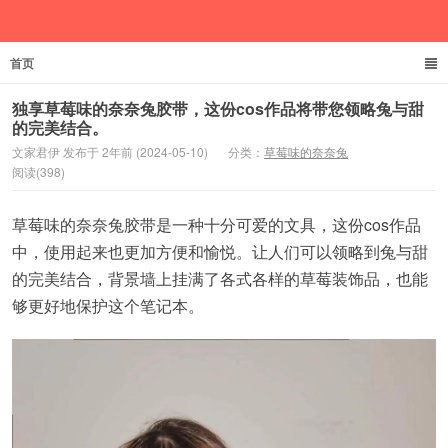
首页
文家君伊
独享草莓味的奈奈兔胶带，这份cos作品将带您领略兔与甜
的完美结合。
文家君伊 发布于 2年前 (2024-05-10)
分类：
草莓味的奈奈兔
阅读(398)
草莓味的奈奈兔胶带是一种十分可爱的文具，这份cos作品
中，使用起来也更加方便和愉悦。让人们可以领略到兔与甜
的完美结合，背景墙上挂满了各式各样的草莓装饰品，也能
够更好地保护这个笔记本。