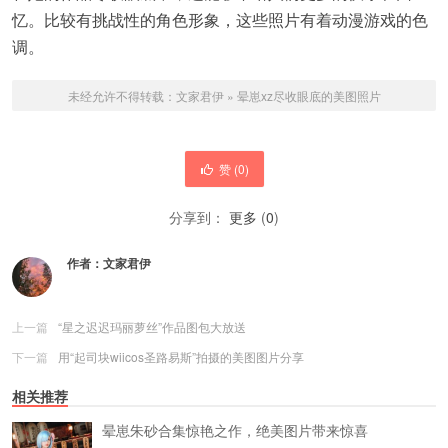
忆。比较有挑战性的角色形象，这些照片有着动漫游戏的色
调。
未经允许不得转载：
文家君伊
»
晕崽xz尽收眼底的美图照片
赞 (
0
)
分享到：
更多
(
0
)
作者：
文家君伊
上一篇
“星之迟迟玛丽萝丝”作品图包大放送
下一篇
用“起司块wiicos圣路易斯”拍摄的美图图片分享
相关推荐
晕崽朱砂合集惊艳之作，绝美图片带来惊喜