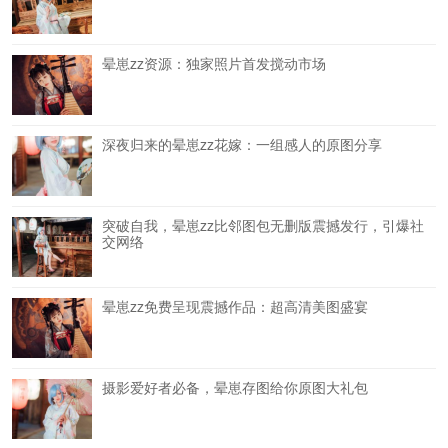
晕崽zz资源：独家照片首发搅动市场
深夜归来的晕崽zz花嫁：一组感人的原图分享
突破自我，晕崽zz比邻图包无删版震撼发行，引爆社
交网络
晕崽zz免费呈现震撼作品：超高清美图盛宴
摄影爱好者必备，晕崽存图给你原图大礼包