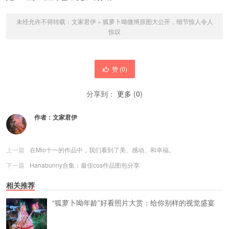
未经允许不得转载：
文家君伊
»
狐萝卜呦微博原图大公开，细节惊人令人
惊叹
赞 (
0
)
分享到：
更多
(
0
)
作者：
文家君伊
上一篇
在Mio十一的作品中，我们看到了美、感动、和幸福。
下一篇
Hanabunny合集：最佳cos作品图包分享
相关推荐
“狐萝卜呦年龄”好看照片大赏：给你别样的视觉盛宴