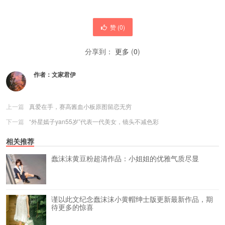
赞 (
0
)
分享到：
更多
(
0
)
作者：
文家君伊
上一篇
真爱在手，赛高酱血小板原图留恋无穷
下一篇
“外星嫣子yan55岁”代表一代美女，镜头不减色彩
相关推荐
蠢沫沫黄豆粉超清作品：小姐姐的优雅气质尽显
谨以此文纪念蠢沫沫小黄帽绅士版更新最新作品，期
待更多的惊喜