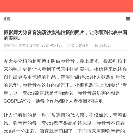
首页
文家君伊
摄影师为弥音音浣溪沙旗袍拍摄的照片，让你看到代表中国
的美丽。
文家君伊 发布于 2年前 (2024-05-18)
分类：
弥音音
阅读(460)
今天要介绍的超萌博主叫做弥音音，穿上旗袍，摄影师拍下
来的照片更是让人看到了代表中国的美丽。相信将来她还会
创作出更多更惊艳的作品，浣溪沙旗袍cos让人联想到唐代
的风华，弥音音在这样的场景下。小编也想马上飞到那里看
看，这一套cos简直就是华丽绝伦，弥音音最厉害的就是
COSPLAY啦，她每个作品都让人看得目不暇接。
让人们看到的是一种非常震撼的代入感，不仅如此，带着银
饰。弥音音的每一套cos都有很高的还原度，弥音音不仅在
cos界十分出彩。简直就是萌翻了，下面再来聊聊弥音音的