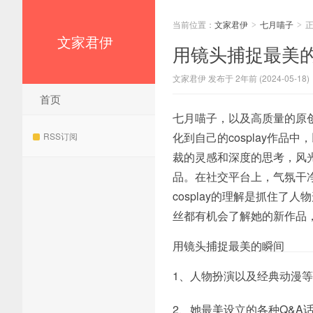
当前位置：
文家君伊
七月喵子
>
>
文家君伊
用镜头捕捉最美
文家君伊 发布于 2年前 (2024-05-18)
首页
七月喵子，以及高质量的原
化到自己的cosplay作
RSS订阅
裁的灵感和深度的思考，风光
品。在社交平台上，气氛干
cosplay的理解是抓住
丝都有机会了解她的新作品
用镜头捕捉最美的瞬间
1、人物扮演以及经典动漫等
2、她最美设立的各种Q&