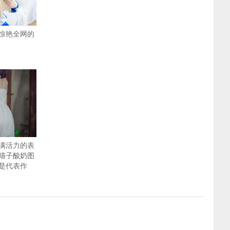
惊艳全网的
满活力的表
喵子酸奶图
是代表作