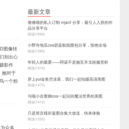
最新文章
倦倦喵的私人订制 mjanf 分享：最引人入胜的作
品分享平台
阅读(1690)
小野寺地瓜cos碧蓝航线图包分享，惊艳全场
D图像转
阅读(1390)
人们别出心
年轻人的最爱——阿诺不是施瓦辛戈校服赏析
和摄影作
阅读(1315)
，她对于
穿上yui金鱼空泳装，我们一起拍摄高清美图
小鸟一个粉
阅读(1473)
与喵小吉蕾姆cos一起玩转魔法世界的美图
阅读(1412)
只是简言楪祈返图合集大放送，快来体验
阅读(1233)
成为众多