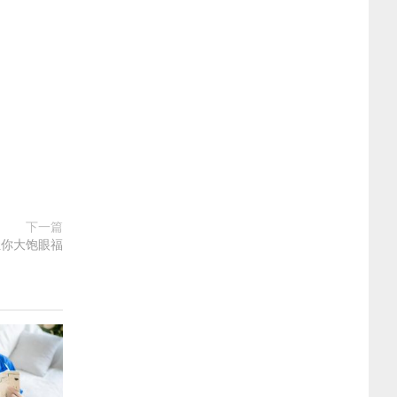
下一篇
让你大饱眼福