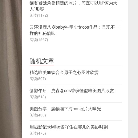
猫君君独角兽精选的照片，简直可以用“惊为天
人”形容
阅读(1172)
云溪溪鹿八岁baby神明少女cos作品：呈现不一
样的神秘韵味
阅读(1567)
随机文章
精选唯美titi钛合金原子之心图片欣赏
阅读(807)
慵懒午后：虎森森cos香槟怪盗唯美图片欣赏
阅读(513)
美图分享，魔物喵下海cos照片大曝光
阅读(430)
用摄影记录Miko酱吖住在哪儿的美妙时刻
阅读(475)