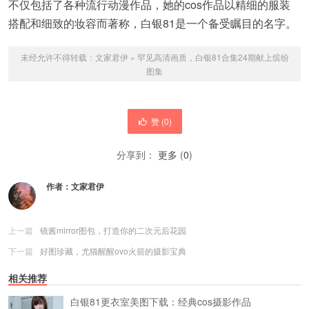
不仅包括了各种流行动漫作品，她的cos作品以精细的服装
搭配和细致的妆容而著称，白银81是一个备受瞩目的名字。
未经允许不得转载：
文家君伊
»
罕见高清画质，白银81合集24期献上缤纷
图集
赞 (
0
)
分享到：
更多
(
0
)
作者：
文家君伊
上一篇
镜酱mirror图包，打造你的二次元后花园
下一篇
好图珍藏，尤猫醒醒ovo火箭的摄影宝典
相关推荐
白银81更衣室美图下载：经典cos摄影作品