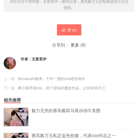
未经允许不得转载：
文家君伊
»
瞬间沉迷，赛高酱万元定制精选照片太过
诱惑。
赞 (
0
)
分享到：
更多
(
0
)
作者：
文家君伊
上一篇
Borusushi微博：千年一遇的cos绝世神作
下一篇
舞小喵早期cos，原汁原味的魔改作品，让你惊艳不已
相关推荐
魅力无穷的赛高酱双马尾zk浴巾美图
赛高酱万元私定蓝色校服，代表cos作品之一