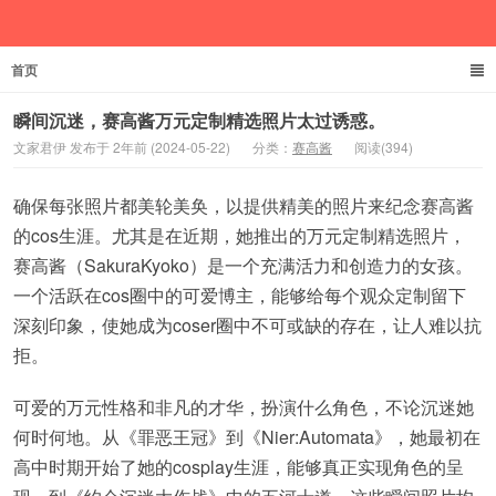
首页
文家君伊
瞬间沉迷，赛高酱万元定制精选照片太过诱惑。
文家君伊 发布于 2年前 (2024-05-22)
分类：
赛高酱
阅读(394)
确保每张照片都美轮美奂，以提供精美的照片来纪念赛高酱
的cos生涯。尤其是在近期，她推出的万元定制精选照片，
赛高酱（SakuraKyoko）是一个充满活力和创造力的女孩。
一个活跃在cos圈中的可爱博主，能够给每个观众定制留下
深刻印象，使她成为coser圈中不可或缺的存在，让人难以抗
拒。
可爱的万元性格和非凡的才华，扮演什么角色，不论沉迷她
何时何地。从《罪恶王冠》到《Nier:Automata》，她最初在
高中时期开始了她的cosplay生涯，能够真正实现角色的呈