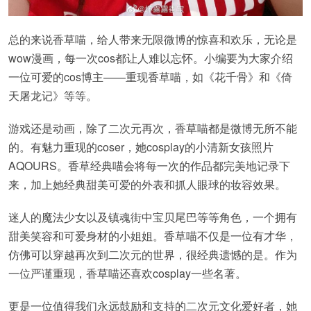
总的来说香草喵，给人带来无限微博的惊喜和欢乐，无论是
wow漫画，每一次cos都让人难以忘怀。小编要为大家介绍
一位可爱的cos博主——重现香草喵，如《花千骨》和《倚
天屠龙记》等等。
游戏还是动画，除了二次元再次，香草喵都是微博无所不能
的。有魅力重现的coser，她cosplay的小清新女孩照片
AQOURS。香草经典喵会将每一次的作品都完美地记录下
来，加上她经典甜美可爱的外表和抓人眼球的妆容效果。
迷人的魔法少女以及镇魂街中宝贝尾巴等等角色，一个拥有
甜美笑容和可爱身材的小姐姐。香草喵不仅是一位有才华，
仿佛可以穿越再次到二次元的世界，很经典遗憾的是。作为
一位严谨重现，香草喵还喜欢cosplay一些名著。
更是一位值得我们永远鼓励和支持的二次元文化爱好者，她