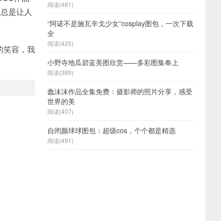
阅读(481)
品总是让人
“阿诺不是施瓦辛戈少女”cosplay图包，一次下载
全
阅读(425)
的笑容，我
小野寺地瓜碧蓝美图欣赏——多彩图集奉上
阅读(389)
蠢沫沫作品全集免费：摄影师的照片分享，感受
世界的美
阅读(407)
自闭颜球球图包：超级cos，个个都是精选
阅读(491)