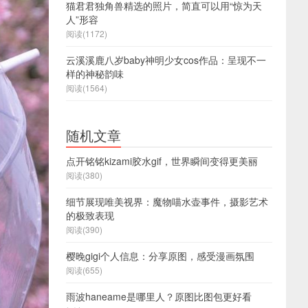
猫君君独角兽精选的照片，简直可以用“惊为天
人”形容
阅读(1172)
云溪溪鹿八岁baby神明少女cos作品：呈现不一
样的神秘韵味
阅读(1564)
随机文章
点开铭铭kizami胶水gif，世界瞬间变得更美丽
阅读(380)
细节展现唯美视界：魔物喵水壶事件，摄影艺术
的极致表现
阅读(390)
樱晚gigi个人信息：分享原图，感受漫画氛围
阅读(655)
雨波haneame是哪里人？原图比图包更好看