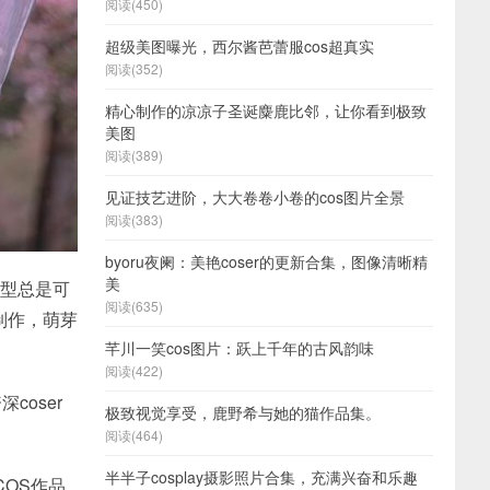
阅读(450)
超级美图曝光，西尔酱芭蕾服cos超真实
阅读(352)
精心制作的凉凉子圣诞麋鹿比邻，让你看到极致
美图
阅读(389)
见证技艺进阶，大大卷卷小卷的cos图片全景
阅读(383)
byoru夜阑：美艳coser的更新合集，图像清晰精
美
造型总是可
阅读(635)
制作，萌芽
芊川一笑cos图片：跃上千年的古风韵味
阅读(422)
oser
极致视觉享受，鹿野希与她的猫作品集。
阅读(464)
半半子cosplay摄影照片合集，充满兴奋和乐趣
OS作品