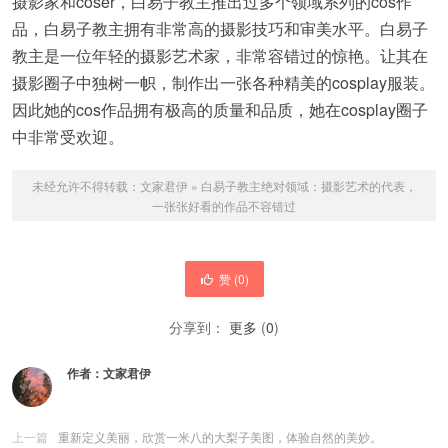
摄影家和coser，白易子教主推出过多个领域系列的cos作
品，白易子教主拥有非常高的摄影技巧和审美水平。白易子
教主是一位年轻的摄影艺术家，非常容错过的惊艳。让其在
摄影圈子中独树一帜，制作出一张各种精美的cosplay服装。
因此她的cos作品拥有极高的质量和品质，她在cosplay圈子
中非常受欢迎。
未经允许不得转载：
文家君伊
»
白易子教主绝对领域：摄影艺术的代表，
一张张好看的作品不容错过
赞 (
0
)
分享到：
更多
(
0
)
作者：
文家君伊
上一篇
重新定义美丽，欣赏一米八的大梨子美图，体验自然的美妙。