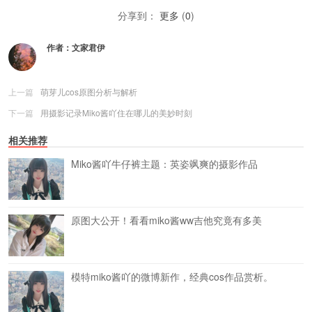
分享到：
更多
(
0
)
作者：
文家君伊
上一篇
萌芽儿cos原图分析与解析
下一篇
用摄影记录Miko酱吖住在哪儿的美妙时刻
相关推荐
Miko酱吖牛仔裤主题：英姿飒爽的摄影作品
原图大公开！看看miko酱ww吉他究竟有多美
模特miko酱吖的微博新作，经典cos作品赏析。