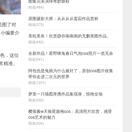
图集完美演绎奇妙旅程
阅读(484)
原图摄影大师：从从从从鸾囚作品赏析
美图了对
阅读(375)
，小编要介
美轮美奂！欣赏@亦南南南的无删美图作品。
阅读(442)
全新作品！星野咪兔春日气泡cos照片一览无余
出色，这位
阅读(541)
非常精准。
阿包也是兔娘为什么被封了，原创cos图片收集
带你走进二次元的世界
阅读(1201)
梦里一只喵图库携作品集现身，惊艳全场
阅读(432)
樱落酱w天狼星旗袍cos：高清照片欣赏，感受
cos艺术的魅力
阅读(434)