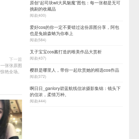
原创“起司块wii大凤魅魔”图包：每一张都是无可
挑剔的收藏品
阅读(400)
爱好cos的你一定不要错过这份原图分享，阿包
也是兔娘森蚺为你奉上
阅读(584)
叉子宝宝cos酱打造的唯美作品大赏析
阅读(437)
下一篇
，一张张原图
樱群是哪里人，带你一起欣赏她的精选cos作品
惊艳全场。
阅读(372)
啊日日_ganlory碧蓝航线信浓摄影集锦：镜头下
的信浓，柔情万种。
阅读(444)