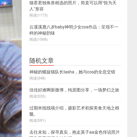
猫君君独角兽精选的照片，简直可以用“惊为天
人”形容
阅读(1173)
云溪溪鹿八岁baby神明少女cos作品：呈现不一
样的神秘韵味
阅读(1568)
随机文章
神秘的螺旋猫队长tasha，她与cos的全息交错
阅读(348)
佳佳好难啊新微博，纯原图分享，一场梦幻之旅
阅读(535)
过期米线线喵介绍，摄影艺术初探美食天地之精
髓。
阅读(591)
去往未知，探寻真实，抱走莫子aa金色传说照片