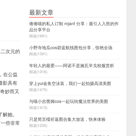
最新文章
倦倦喵的私人订制 mjanf 分享：最引人入胜的作
品分享平台
阅读(1691)
小野寺地瓜cos碧蓝航线图包分享，惊艳全场
在二次元的
阅读(1391)
年轻人的最爱——阿诺不是施瓦辛戈校服赏析
阅读(1316)
，在公益
摄影具有
穿上yui金鱼空泳装，我们一起拍摄高清美图
阅读(1475)
种奇妙而又
与喵小吉蕾姆cos一起玩转魔法世界的美图
阅读(1413)
了解她。
只是简言楪祈返图合集大放送，快来体验
有一些非常
阅读(1235)