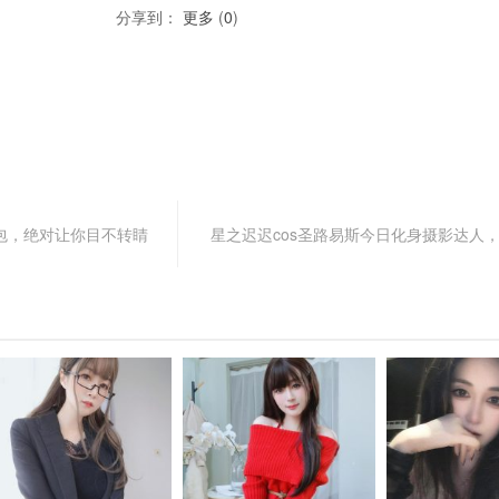
分享到：
更多
(
0
)
的图包，绝对让你目不转睛
星之迟迟cos圣路易斯今日化身摄影达人