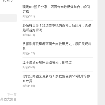
现场cos照片分享：西园寺南歌燃爆舞台，瞬间
定格
阅读(381)
必须得点赞！柒柒要乖哦的微博出品照片，真是
越看越好看呢
阅读(394)
从摄影师眼里看西园寺南歌黑历史，原图展现肆
意
阅读(462)
凛子酱酒吞独家美图曝光，别错过
阅读(373)
你的负卿图套更新啦！多款角色的cos照片等你
来欣赏
阅读(465)
下一篇
的美图大集合