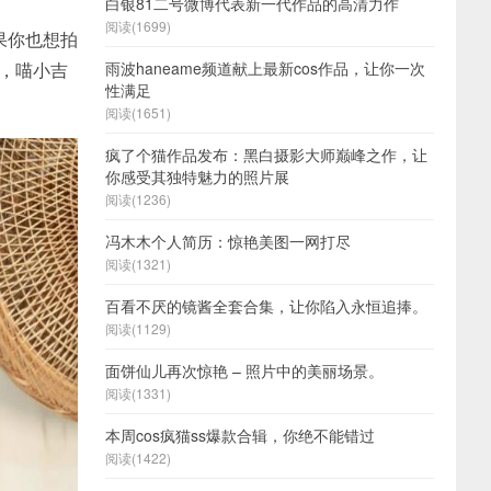
白银81二号微博代表新一代作品的高清力作
阅读(1699)
果你也想拍
誉，喵小吉
雨波haneame频道献上最新cos作品，让你一次
性满足
阅读(1651)
疯了个猫作品发布：黑白摄影大师巅峰之作，让
你感受其独特魅力的照片展
阅读(1236)
冯木木个人简历：惊艳美图一网打尽
阅读(1321)
百看不厌的镜酱全套合集，让你陷入永恒追捧。
阅读(1129)
面饼仙儿再次惊艳 – 照片中的美丽场景。
阅读(1331)
本周cos疯猫ss爆款合辑，你绝不能错过
阅读(1422)