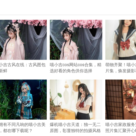
小吉古风在线：古风图包
喵小吉cos网站cos合集，精
萌物齐聚！喵小
新鲜
选好看的角色供你选择
片集，焕发摄影
拥有不同凡响的喵小吉美
爆机喵小吉天道：独一无二
喵小吉家政服务
，都在哪下载呢？
原图，彰显独特的拍摄风格
照片集汇聚开心