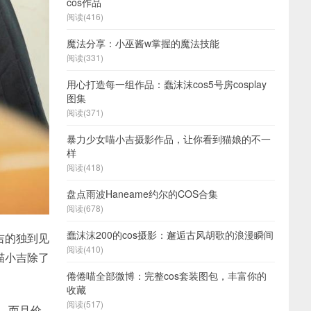
cos作品
阅读(416)
魔法分享：小巫酱w掌握的魔法技能
阅读(331)
用心打造每一组作品：蠢沫沫cos5号房cosplay
图集
阅读(371)
暴力少女喵小吉摄影作品，让你看到猫娘的不一
样
阅读(418)
盘点雨波Haneame约尔的COS合集
阅读(678)
蠢沫沫200的cos摄影：邂逅古风胡歌的浪漫瞬间
吉的独到见
阅读(410)
喵小吉除了
倦倦喵全部微博：完整cos套装图包，丰富你的
收藏
阅读(517)
r。而且价