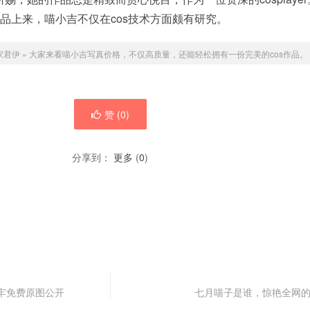
作品上来，喵小吉不仅在cos技术方面颇有研究。
家君伊
»
大家来看喵小吉写真价格，不仅高质量，还能轻松拥有一份完美的cos作品。
赞 (
0
)
分享到：
更多
(
0
)
牢免费原图公开
七月喵子是谁，惊艳全网