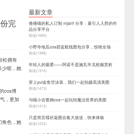
最新文章
一份完
倦倦喵的私人订制 mjanf 分享：最引人入胜的作
品分享平台
阅读(1690)
小野寺地瓜cos碧蓝航线图包分享，惊艳全场
阅读(1388)
轻松拥有
年轻人的最爱——阿诺不是施瓦辛戈校服赏析
多少呢，她
阅读(1315)
穿上yui金鱼空泳装，我们一起拍摄高清美图
阅读(1473)
cos博
人气，更加
与喵小吉蕾姆cos一起玩转魔法世界的美图
阅读(1412)
只是简言楪祈返图合集大放送，快来体验
门角色，她
阅读(1233)