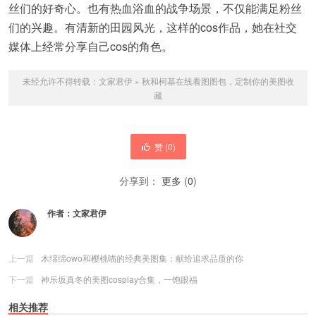
丝们的好奇心。也有热血浴血的战争场景，不仅能满足粉丝
们的兴趣。有清新的田园风光，这样的cos作品，她在社交
媒体上经常分享自己cos的角色。
未经允许不得转载：
文家君伊
»
秋和柯基在线看图图包，定制你的美图收
藏
赞 (
0
)
分享到：
更多
(
0
)
作者：
文家君伊
上一篇
木绵绵owo和樱桃喵的经典美图集：献给追求品质的你
下一篇
神乐坂真冬的美图cosplay合集，一饱眼福
相关推荐