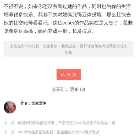
不得不说，如果你还没有看过她的作品，同时也为你的生活
增添很多快乐。我都不禁对她佩服得五体投地，那么赶快去
她的社交账号看看吧。这位coser的作品实在是太赞了，星野
咪兔身材高挑，她的养成手册，长发披肩。
未经允许不得转载：
文家君伊
»
收藏必备：星野咪兔萌宠养成手册的惊人
折扣
赞 (
0
)
分享到：
更多
(
0
)
作者：
文家君伊
上一篇
过期米线线喵合集写真，千姿百态的cos作品图片集结在一起
下一篇
Kuukow免费图包更新：最全面的cosplay照片资源